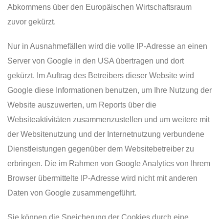
Abkommens über den Europäischen Wirtschaftsraum
zuvor gekürzt.
SNOOZE APARTMENTS HOLZKIRCHEN
Nur in Ausnahmefällen wird die volle IP-Adresse an einen
Server von Google in den USA übertragen und dort
gekürzt. Im Auftrag des Betreibers dieser Website wird
MÜNCHNER STRASSE 22
Google diese Informationen benutzen, um Ihre Nutzung der
83607 HOLZKIRCHEN
Website auszuwerten, um Reports über die
BAVARIA | GERMANY
Websiteaktivitäten zusammenzustellen und um weitere mit
der Websitenutzung und der Internetnutzung verbundene
SNOOZE APARTMENTS ALLING
Dienstleistungen gegenüber dem Websitebetreiber zu
erbringen. Die im Rahmen von Google Analytics von Ihrem
Browser übermittelte IP-Adresse wird nicht mit anderen
HOFLACHER STRASSE 41
Daten von Google zusammengeführt.
82239 ALLING
BAVARIA | GERMANY
Sie können die Speicherung der Cookies durch eine