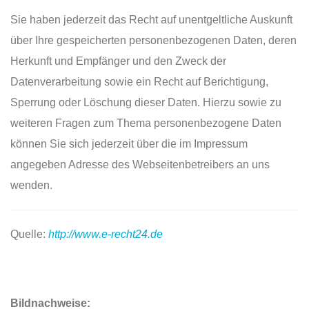
Sie haben jederzeit das Recht auf unentgeltliche Auskunft
über Ihre gespeicherten personenbezogenen Daten, deren
TELEFON
+49 (0) 81 41 - 732 - 9000
Herkunft und Empfänger und den Zweck der
Datenverarbeitung sowie ein Recht auf Berichtigung,
EMAIL
info@snooze-alling.com
Sperrung oder Löschung dieser Daten. Hierzu sowie zu
weiteren Fragen zum Thema personenbezogene Daten
können Sie sich jederzeit über die im Impressum
©
VILGERTSHOFER LIVING GMBH
angegeben Adresse des Webseitenbetreibers an uns
wenden.
IMPRESSUM, AGB & LINKS
Quelle:
http://www.e-recht24.de
Datenschutzerklaerung
Bildnachweise: