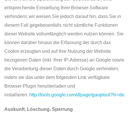
entsprechende Einstellung Ihrer Browser-Software
verhindern; wir weisen Sie jedoch darauf hin, dass Sie in
diesem Fall gegebenenfalls nicht sämtliche Funktionen
DIESER BETRIEB IST MITGLIED IM
dieser Website vollumfänglich werden nutzen können. Sie
können darüber hinaus die Erfassung der durch das
Cookie erzeugten und auf Ihre Nutzung der Website
KONTAKT HOLZKIRCHEN
bezogenen Daten (inkl. Ihrer IP-Adresse) an Google sowie
die Verarbeitung dieser Daten durch Google verhindern,
indem sie das unter dem folgenden Link verfügbare
TELEFON
+49 (0) 80 24 - 46 33 01-0
Browser-Plugin herunterladen und
installieren:
http://tools.google.com/dlpage/gaoptout?hl=de
.
EMAIL
info@snooze-holzkirchen.com
Auskunft, Löschung, Sperrung
KONTAKT ALLING